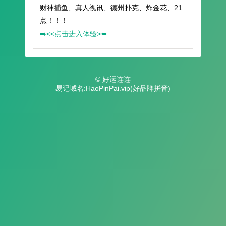
财神捕鱼、真人视讯、德州扑克、炸金花、21
点！！！
➡️<<点击进入体验>⬅️
© 好运连连
易记域名:HaoPinPai.vip(好品牌拼音)